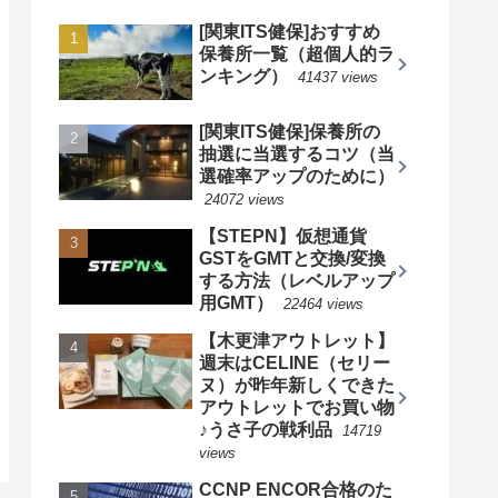
[関東ITS健保]おすすめ
保養所一覧（超個人的ラ
ンキング）
41437 views
[関東ITS健保]保養所の
抽選に当選するコツ（当
選確率アップのために）
24072 views
【STEPN】仮想通貨
GSTをGMTと交換/変換
する方法（レベルアップ
用GMT）
22464 views
【木更津アウトレット】
週末はCELINE（セリー
ヌ）が昨年新しくできた
アウトレットでお買い物
♪うさ子の戦利品
14719
views
CCNP ENCOR合格のた