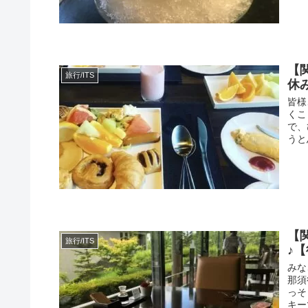
【
旅行/ITS
休
皆様
くこ
で、
うと
【
旅行/ITS
♪
みな
那須
っそ
キー