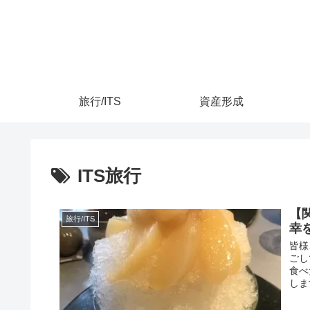
旅行/ITS
資産形成
ITS旅行
【
旅行/ITS
幸
皆様
ごし
食べ
しま