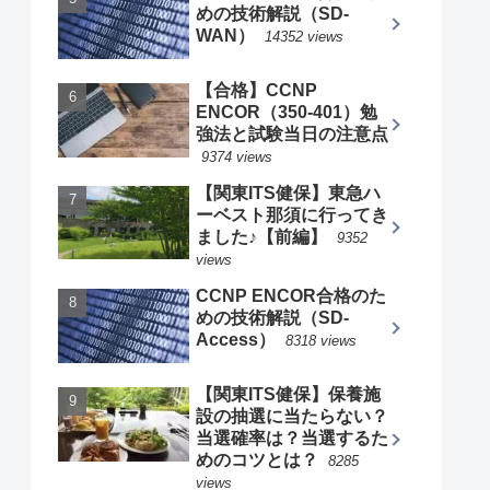
めの技術解説（SD-
WAN）
14352 views
【合格】CCNP
ENCOR（350-401）勉
強法と試験当日の注意点
9374 views
【関東ITS健保】東急ハ
ーベスト那須に行ってき
ました♪【前編】
9352
views
CCNP ENCOR合格のた
めの技術解説（SD-
Access）
8318 views
【関東ITS健保】保養施
設の抽選に当たらない？
当選確率は？当選するた
めのコツとは？
8285
views