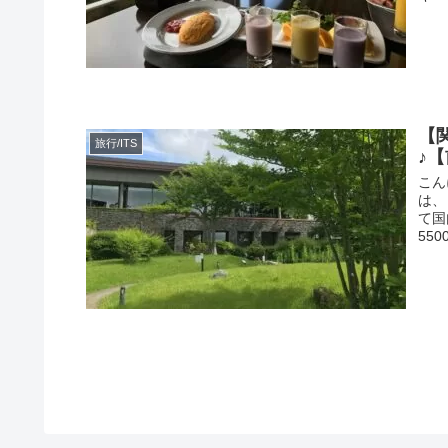
【
旅行/ITS
♪
こん
は、
て国
55