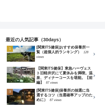
最近の人気記事（30days）
[関東ITS健保]おすすめ保養所一
覧（超個人的ランキング）
128
views
【関東ITS健保】東急ハーヴェス
ト旧軽井沢にて夏休みを満喫。温
泉、ディナーコースを堪能。【前
編】
87 views
[関東ITS健保]保養所の抽選に当
選するコツ（当選確率アップのた
めに）
87 views