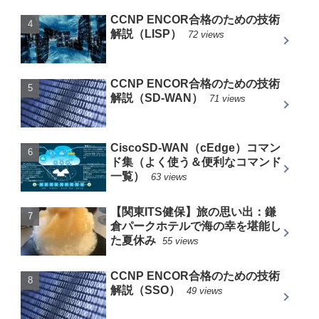
CCNP ENCOR合格のための技術
解説（LISP）
72 views
CCNP ENCOR合格のための技術
解説（SD-WAN）
71 views
CiscoSD-WAN（cEdge）コマン
ド集（よく使う＆便利なコマンド
一覧）
63 views
【関東ITS健保】旅の思い出：鎌
倉パークホテルで海の幸を堪能し
た夏休み
55 views
CCNP ENCOR合格のための技術
解説（SSO）
49 views