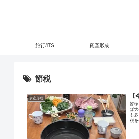
旅行/ITS
資産形成
節税
【
資産形成
皆様
ば大
も多
税を