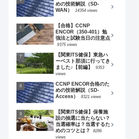
めの技術解説（SD-
WAN）
14354 views
【合格】CCNP
ENCOR（350-401）勉
強法と試験当日の注意点
9375 views
【関東ITS健保】東急ハ
ーベスト那須に行ってき
ました♪【前編】
9353
views
CCNP ENCOR合格のた
めの技術解説（SD-
Access）
8321 views
【関東ITS健保】保養施
設の抽選に当たらない？
当選確率は？当選するた
めのコツとは？
8286
views