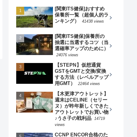
[関東ITS健保]おすすめ
保養所一覧（超個人的ラ
ンキング）
41438 views
[関東ITS健保]保養所の
抽選に当選するコツ（当
選確率アップのために）
24076 views
【STEPN】仮想通貨
GSTをGMTと交換/変換
する方法（レベルアップ
用GMT）
22464 views
【木更津アウトレット】
週末はCELINE（セリー
ヌ）が昨年新しくできた
アウトレットでお買い物
♪うさ子の戦利品
14719
views
CCNP ENCOR合格のた