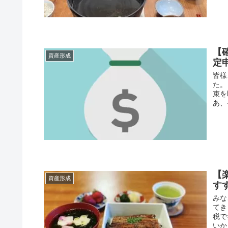
【
資産形成
定
皆様
た。
束を
あ、
【
資産形成
す
みな
てき
税で
いか