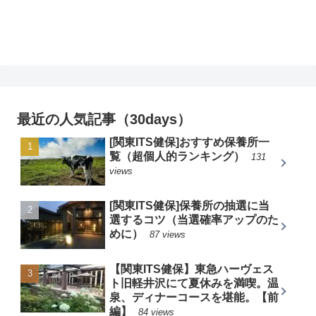
最近の人気記事（30days）
[関東ITS健保]おすすめ保養所一
覧（超個人的ランキング）
131
views
[関東ITS健保]保養所の抽選に当
選するコツ（当選確率アップのた
めに）
87 views
【関東ITS健保】東急ハーヴェス
ト旧軽井沢にて夏休みを満喫。温
泉、ディナーコースを堪能。【前
編】
84 views