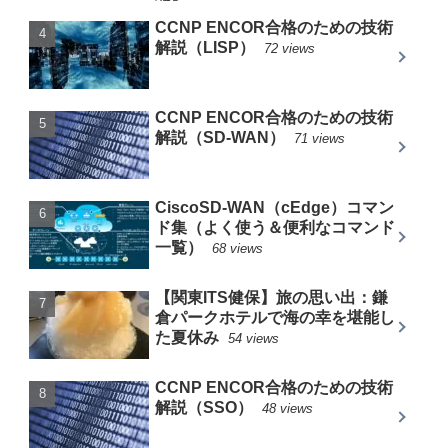
CCNP ENCOR合格のための技術
解説（LISP）
72 views
CCNP ENCOR合格のための技術
解説（SD-WAN）
71 views
CiscoSD-WAN（cEdge）コマン
ド集（よく使う＆便利なコマンド
一覧）
68 views
【関東ITS健保】旅の思い出：鎌
倉パークホテルで海の幸を堪能し
た夏休み
54 views
CCNP ENCOR合格のための技術
解説（SSO）
48 views