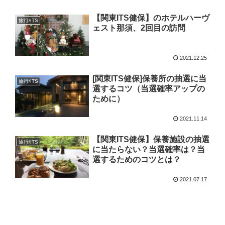
【関東ITS健保】のホテルハーヴ
旅行/ITS
ェスト那須、2回目の訪問
2021.12.25
[関東ITS健保]保養所の抽選に当
旅行/ITS
選するコツ（当選確率アップの
ために）
2021.11.14
【関東ITS健保】保養施設の抽選
旅行/ITS
に当たらない？当選確率は？当
選するためのコツとは？
2021.07.17