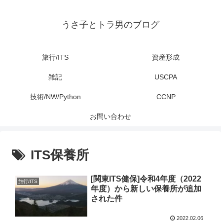
うさ子とトラ男のブログ
旅行/ITS
資産形成
雑記
USCPA
技術/NW/Python
CCNP
お問い合わせ
ITS保養所
[関東ITS健保]令和4年度（2022
旅行/ITS
年度）から新しい保養所が追加
された件
2022.02.06