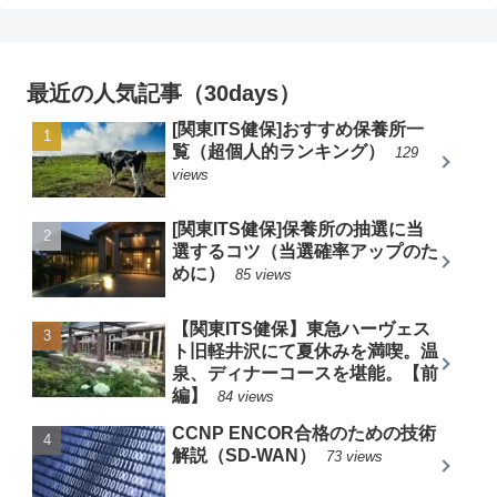
最近の人気記事（30days）
[関東ITS健保]おすすめ保養所一
覧（超個人的ランキング）
129
views
[関東ITS健保]保養所の抽選に当
選するコツ（当選確率アップのた
めに）
85 views
【関東ITS健保】東急ハーヴェス
ト旧軽井沢にて夏休みを満喫。温
泉、ディナーコースを堪能。【前
編】
84 views
CCNP ENCOR合格のための技術
解説（SD-WAN）
73 views