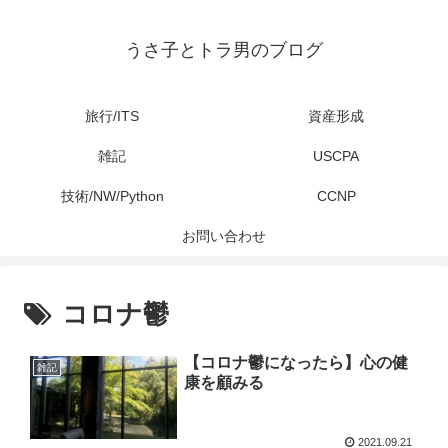
うさ子とトラ男のブログ
旅行/ITS
資産形成
雑記
USCPA
技術/NW/Python
CCNP
お問い合わせ
コロナ鬱
【コロナ鬱になったら】心の健
雑記
康を顧みる
2021.09.21