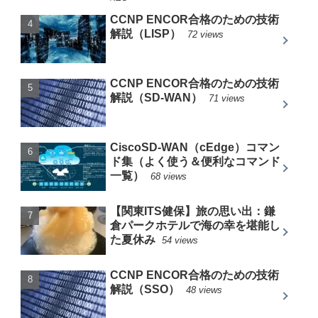
CCNP ENCOR合格のための技術
解説（LISP）
72 views
CCNP ENCOR合格のための技術
解説（SD-WAN）
71 views
CiscoSD-WAN（cEdge）コマン
ド集（よく使う＆便利なコマンド
一覧）
68 views
【関東ITS健保】旅の思い出：鎌
倉パークホテルで海の幸を堪能し
た夏休み
54 views
CCNP ENCOR合格のための技術
解説（SSO）
48 views