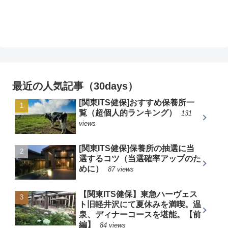
最近の人気記事（30days）
[関東ITS健保]おすすめ保養所一
覧（超個人的ランキング）
131
views
[関東ITS健保]保養所の抽選に当
選するコツ（当選確率アップのた
めに）
87 views
【関東ITS健保】東急ハーヴェス
ト旧軽井沢にて夏休みを満喫。温
泉、ディナーコースを堪能。【前
編】
84 views