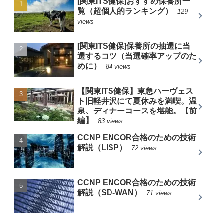
[関東ITS健保]おすすめ保養所一
覧（超個人的ランキング）
129
views
[関東ITS健保]保養所の抽選に当
選するコツ（当選確率アップのた
めに）
84 views
【関東ITS健保】東急ハーヴェス
ト旧軽井沢にて夏休みを満喫。温
泉、ディナーコースを堪能。【前
編】
83 views
CCNP ENCOR合格のための技術
解説（LISP）
72 views
CCNP ENCOR合格のための技術
解説（SD-WAN）
71 views