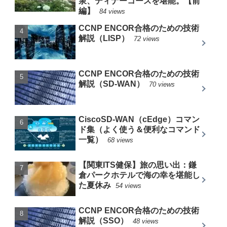
泉、ディナーコースを堪能。【前
編】
84 views
CCNP ENCOR合格のための技術
解説（LISP）
72 views
CCNP ENCOR合格のための技術
解説（SD-WAN）
70 views
CiscoSD-WAN（cEdge）コマン
ド集（よく使う＆便利なコマンド
一覧）
68 views
【関東ITS健保】旅の思い出：鎌
倉パークホテルで海の幸を堪能し
た夏休み
54 views
CCNP ENCOR合格のための技術
解説（SSO）
48 views