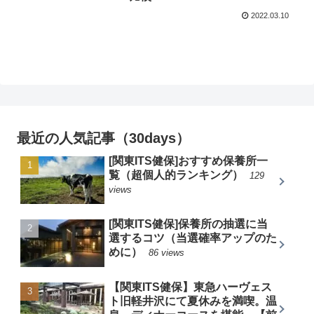
2022.03.10
最近の人気記事（30days）
[関東ITS健保]おすすめ保養所一
覧（超個人的ランキング）
129
views
[関東ITS健保]保養所の抽選に当
選するコツ（当選確率アップのた
めに）
86 views
【関東ITS健保】東急ハーヴェス
ト旧軽井沢にて夏休みを満喫。温