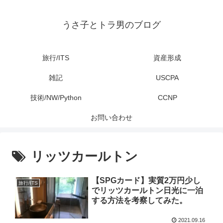
うさ子とトラ男のブログ
旅行/ITS
資産形成
雑記
USCPA
技術/NW/Python
CCNP
お問い合わせ
リッツカールトン
【SPGカード】実質2万円少し
旅行/ITS
でリッツカールトン日光に一泊
する方法を考察してみた。
2021.09.16