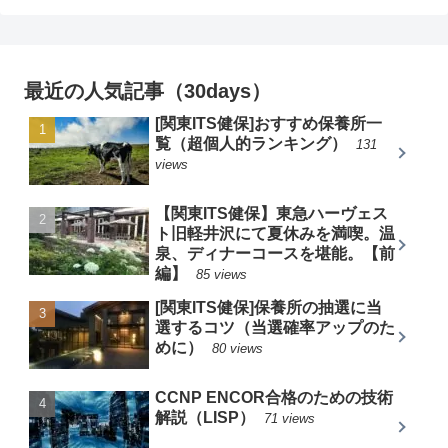
最近の人気記事（30days）
[関東ITS健保]おすすめ保養所一
覧（超個人的ランキング）
131
views
【関東ITS健保】東急ハーヴェス
ト旧軽井沢にて夏休みを満喫。温
泉、ディナーコースを堪能。【前
編】
85 views
[関東ITS健保]保養所の抽選に当
選するコツ（当選確率アップのた
めに）
80 views
CCNP ENCOR合格のための技術
解説（LISP）
71 views