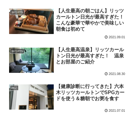
【人生最高の朝ごはん】リッツ
旅行/ITS
カールトン日光が最高すぎた！
こんな豪華で華やかで美味しい
朝食は初めて
2021.09.01
【人生最高温泉】リッツカール
旅行/ITS
トン日光が最高すぎた！ 温泉
とお部屋のご紹介
2021.08.30
【健康診断に行ってきた】六本
雑記
木リッツカールトンでSPGカー
ドを使う＆糖朝でお粥を食す
2021.07.01