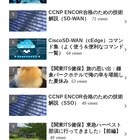
CCNP ENCOR合格のための技術
解説（SD-WAN）
71 views
CiscoSD-WAN（cEdge）コマン
ド集（よく使う＆便利なコマンド
一覧）
64 views
【関東ITS健保】旅の思い出：鎌
倉パークホテルで海の幸を堪能し
た夏休み
53 views
CCNP ENCOR合格のための技術
解説（SSO）
49 views
【関東ITS健保】東急ハーベスト
那須に行ってきました♪【前編】
49 views