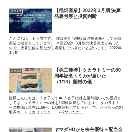
【稲畑産業】2022年3月期 決算
資産形成
発表考察と投資判断
こんにちは、トラ男です。 僕は高配当株投資の投資先として稲畑
産業に投資をしています。 今回2022年3月期の決算発表があった
ので、決算短信を見ながら考察していきたいと思います。 2022年
3月期 ...
【株主優待】タカラトミーの50
資産形成
周年記念トミカが届いた
（1/13）開封の儀！
皆様こんにちは。うさ子です🐇 うさ子は株主優待狙いでの投資と
しては、タカラトミーの株を100株保持しています。 タカラトミ
ーの株価は現在1139円。100株保持しているだけで、おもちゃの割
引券や、トミカ（ミニカー）を2ついただ...
ヤマダHDから株主優待＋配当金
資産形成