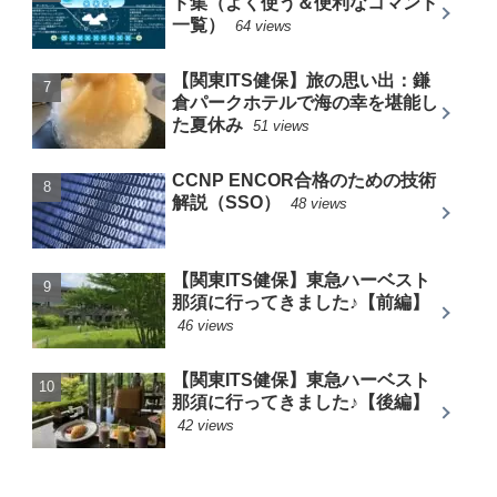
ド集（よく使う＆便利なコマンド
一覧）
64 views
【関東ITS健保】旅の思い出：鎌
倉パークホテルで海の幸を堪能し
た夏休み
51 views
CCNP ENCOR合格のための技術
解説（SSO）
48 views
【関東ITS健保】東急ハーベスト
那須に行ってきました♪【前編】
46 views
【関東ITS健保】東急ハーベスト
那須に行ってきました♪【後編】
42 views