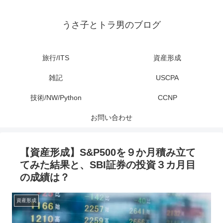
うさ子とトラ男のブログ
旅行/ITS
資産形成
雑記
USCPA
技術/NW/Python
CCNP
お問い合わせ
【資産形成】S&P500を９か月積み立て
てみた結果と、SBI証券の投資３カ月目
の成績は？
資産形成