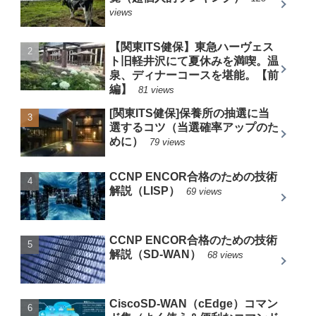
views
【関東ITS健保】東急ハーヴェス
ト旧軽井沢にて夏休みを満喫。温
泉、ディナーコースを堪能。【前
編】
81 views
[関東ITS健保]保養所の抽選に当
選するコツ（当選確率アップのた
めに）
79 views
CCNP ENCOR合格のための技術
解説（LISP）
69 views
CCNP ENCOR合格のための技術
解説（SD-WAN）
68 views
CiscoSD-WAN（cEdge）コマン