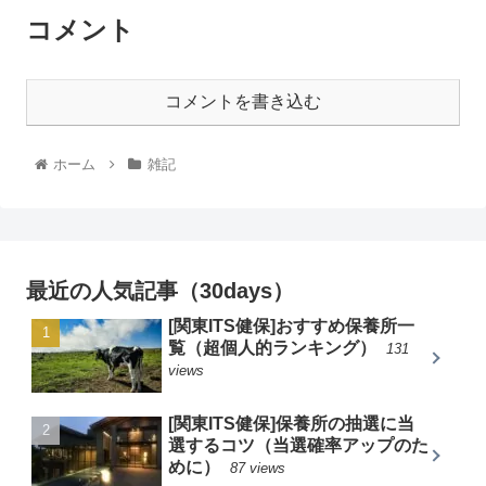
コメント
コメントを書き込む
ホーム
雑記
最近の人気記事（30days）
[関東ITS健保]おすすめ保養所一
覧（超個人的ランキング）
131
views
[関東ITS健保]保養所の抽選に当
選するコツ（当選確率アップのた
めに）
87 views