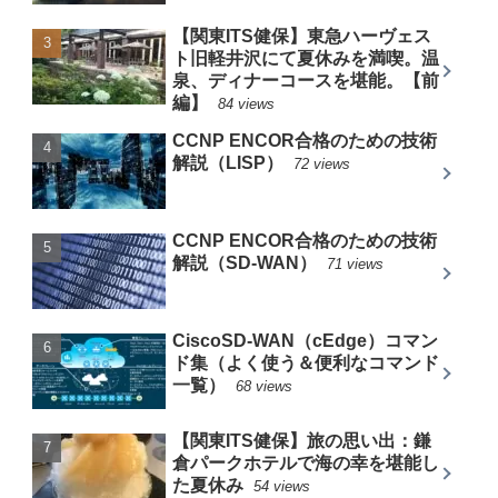
【関東ITS健保】東急ハーヴェス
ト旧軽井沢にて夏休みを満喫。温
泉、ディナーコースを堪能。【前
編】
84 views
CCNP ENCOR合格のための技術
解説（LISP）
72 views
CCNP ENCOR合格のための技術
解説（SD-WAN）
71 views
CiscoSD-WAN（cEdge）コマン
ド集（よく使う＆便利なコマンド
一覧）
68 views
【関東ITS健保】旅の思い出：鎌
倉パークホテルで海の幸を堪能し
た夏休み
54 views