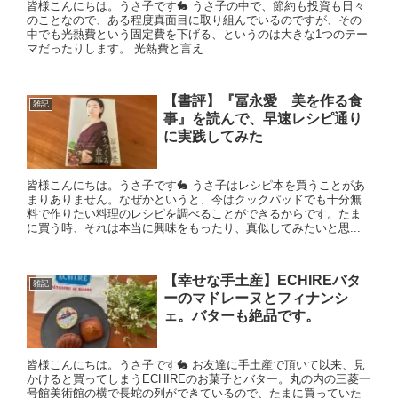
皆様こんにちは。うさ子です🐇 うさ子の中で、節約も投資も日々
のことなので、ある程度真面目に取り組んでいるのですが、その
中でも光熱費という固定費を下げる、というのは大きな1つのテー
マだったりします。 光熱費と言え...
【書評】『冨永愛 美を作る食
雑記
事』を読んで、早速レシピ通り
に実践してみた
皆様こんにちは。うさ子です🐇 うさ子はレシピ本を買うことがあ
まりありません。なぜかというと、今はクックパッドでも十分無
料で作りたい料理のレシピを調べることができるからです。たま
に買う時、それは本当に興味をもったり、真似してみたいと思...
【幸せな手土産】ECHIREバタ
雑記
ーのマドレーヌとフィナンシ
ェ。バターも絶品です。
皆様こんにちは。うさ子です🐇 お友達に手土産で頂いて以来、見
かけると買ってしまうECHIREのお菓子とバター。丸の内の三菱一
号館美術館の横で長蛇の列ができているので、たまに買っていた