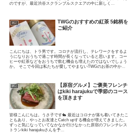
のですが、最近渋谷スクランブルスクエアの中に新しく...
TWGのおすすめの紅茶 5銘柄を
雑記
ご紹介
こんにちは、トラ男です。コロナが流行し、テレワークをするよ
うになりおうちで過ごす時間が長くなっていると思います。コー
ヒーや紅茶などをおうちで飲む機会も増えたのではないでしょう
か。 そこで今回は私たちが愛してやまないTWGのお茶の中か...
【原宿グルメ】ご褒美フレンチ
雑記
はkiki harajukuで季節のコース
を頂きます
皆様こんにちは。うさ子です🐇 最近はコロナが落ち着いてきたこ
ともあり、やっとお友達とCatch upする機会が増えてきました。
ずっと気になっていてなかなか行けなかった原宿のフレンチレス
トランkiki harajukuさんを予...