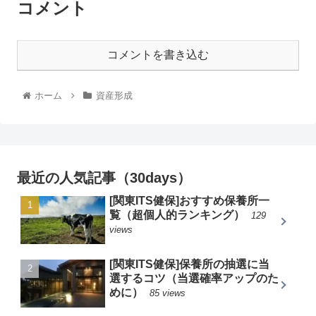
コメント
コメントを書き込む
ホーム
資産形成
最近の人気記事（30days）
[関東ITS健保]おすすめ保養所一
覧（超個人的ランキング）
129
views
[関東ITS健保]保養所の抽選に当
選するコツ（当選確率アップのた
めに）
85 views