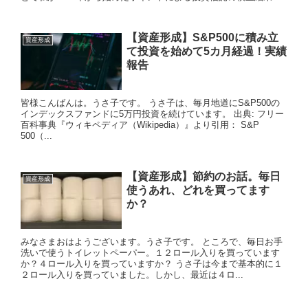
【資産形成】S&P500に積み立
資産形成
て投資を始めて5カ月経過！実績
報告
皆様こんばんは。うさ子です。 うさ子は、毎月地道にS&P500の
インデックスファンドに5万円投資を続けています。 出典: フリー
百科事典『ウィキペディア（Wikipedia）』より引用： S&P
500（...
【資産形成】節約のお話。毎日
資産形成
使うあれ、どれを買ってます
か？
みなさまおはようございます。うさ子です。 ところで、毎日お手
洗いで使うトイレットペーパー。１２ロール入りを買っています
か？４ロール入りを買っていますか？ うさ子は今まで基本的に１
２ロール入りを買っていました。しかし、最近は４ロ...