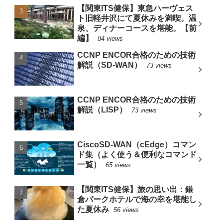
【関東ITS健保】東急ハーヴェス
ト旧軽井沢にて夏休みを満喫。温
泉、ディナーコースを堪能。【前
編】
84 views
CCNP ENCOR合格のための技術
解説（SD-WAN）
73 views
CCNP ENCOR合格のための技術
解説（LISP）
73 views
CiscoSD-WAN（cEdge）コマン
ド集（よく使う＆便利なコマンド
一覧）
65 views
【関東ITS健保】旅の思い出：鎌
倉パークホテルで海の幸を堪能し
た夏休み
56 views