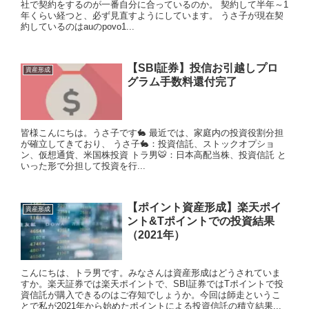
社で契約をするのが一番自分に合っているのか。 契約して半年～1
年くらい経つと、必ず見直すようにしています。 うさ子が現在契
約しているのはauのpovo1...
【SBI証券】投信お引越しプロ
資産形成
グラム手数料還付完了
皆様こんにちは。うさ子です🐇 最近では、家庭内の投資役割分担
が確立してきており、 うさ子🐇：投資信託、ストックオプショ
ン、仮想通貨、米国株投資 トラ男🐯：日本高配当株、投資信託 と
いった形で分担して投資を行...
【ポイント資産形成】楽天ポイ
資産形成
ント&Tポイントでの投資結果
（2021年）
こんにちは、トラ男です。みなさんは資産形成はどうされていま
すか。楽天証券では楽天ポイントで、SBI証券ではTポイントで投
資信託が購入できるのはご存知でしょうか。今回は師走というこ
とで私が2021年から始めたポイントによる投資信託の積立結果...