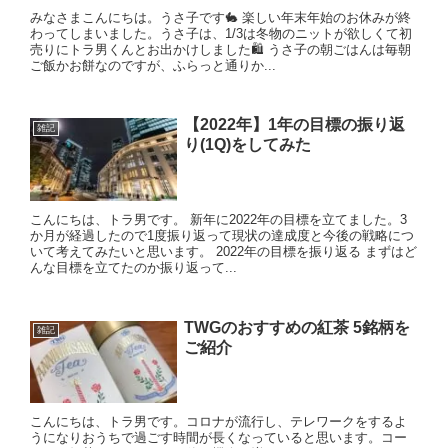
みなさまこんにちは。うさ子です🐇 楽しい年末年始のお休みが終
わってしまいました。うさ子は、1/3は冬物のニットが欲しくて初
売りにトラ男くんとお出かけしました🛍 うさ子の朝ごはんは毎朝
ご飯かお餅なのですが、ふらっと通りか...
【2022年】1年の目標の振り返
雑記
り(1Q)をしてみた
こんにちは、トラ男です。 新年に2022年の目標を立てました。3
か月が経過したので1度振り返って現状の達成度と今後の戦略につ
いて考えてみたいと思います。 2022年の目標を振り返る まずはど
んな目標を立てたのか振り返って...
TWGのおすすめの紅茶 5銘柄を
雑記
ご紹介
こんにちは、トラ男です。コロナが流行し、テレワークをするよ
うになりおうちで過ごす時間が長くなっていると思います。コー