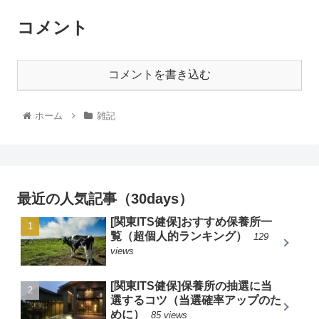
コメント
コメントを書き込む
ホーム
雑記
最近の人気記事（30days）
[関東ITS健保]おすすめ保養所一
覧（超個人的ランキング）
129
views
[関東ITS健保]保養所の抽選に当
選するコツ（当選確率アップのた
めに）
85 views