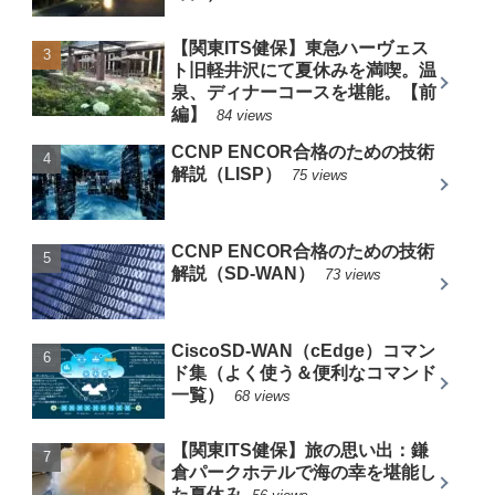
【関東ITS健保】東急ハーヴェス
ト旧軽井沢にて夏休みを満喫。温
泉、ディナーコースを堪能。【前
編】
84 views
CCNP ENCOR合格のための技術
解説（LISP）
75 views
CCNP ENCOR合格のための技術
解説（SD-WAN）
73 views
CiscoSD-WAN（cEdge）コマン
ド集（よく使う＆便利なコマンド
一覧）
68 views
【関東ITS健保】旅の思い出：鎌
倉パークホテルで海の幸を堪能し
た夏休み