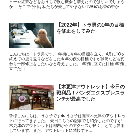
ヒーや紅茶などをおうちで飲む機会も増えたのではないでしょう
か。 そこで今回は私たちが愛してやまないTWGのお茶の中か...
【2022年】トラ男の1年の目標
雑記
を修正をしてみた
こんにちは、トラ男です。 年初に今年の目標を立て、4月に1Qを
終えての振り返りなどをした今年の僕の目標ですが状況なども変
わり一部修正をしたいなと考えました。 年初に立てた目標 年初に
立てた目...
【木更津アウトレット】今日の
雑記
戦利品！パンダエクスプレスラ
ンチが最高でした
皆様こんにちは。うさ子です🐇 うさ子は週末木更津のアウトレッ
トに行ってきました。 先日こちらの記事でも紹介したのですが、
木更津のアウトレットは都内からのアクセスが良く、とても愛用
しています。また、アウトレットに隣接する...