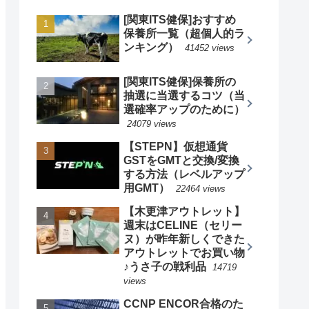
[関東ITS健保]おすすめ
保養所一覧（超個人的ラ
ンキング）
41452 views
[関東ITS健保]保養所の
抽選に当選するコツ（当
選確率アップのために）
24079 views
【STEPN】仮想通貨
GSTをGMTと交換/変換
する方法（レベルアップ
用GMT）
22464 views
【木更津アウトレット】
週末はCELINE（セリー
ヌ）が昨年新しくできた
アウトレットでお買い物
♪うさ子の戦利品
14719
views
CCNP ENCOR合格のた