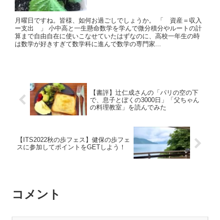
月曜日ですね。皆様、如何お過ごしでしょうか。 「 資産＝収入
ー支出 」 小中高と一生懸命数学を学んで微分積分やルートの計
算まで自由自在に使いこなせていたはずなのに、高校一年生の時
は数学が好きすぎて数学科に進んで数学の専門家...
【書評】辻仁成さんの「パリの空の下
で、息子とぼくの3000日」「父ちゃん
の料理教室」を読んでみた
【ITS2022秋の歩フェス】健保の歩フェ
スに参加してポイントをGETしよう！
コメント