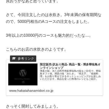
買おうかなあと思っています。
さて、今回注文したのは水炊き。3年未満の保有期間な
ので、5000円相当のAコースの注文をしました。
3年以上の10000円のコースも魅力的だったな…。
こちらのお店の水炊きのようです。
限定販売-訳あり商品- 商品一覧 - 博多華味鳥オ
ンラインショップ
博多の味、水たき料亭博多華味鳥の味をご自宅で。華味
鳥ギフト他、博多の味「水たき」「明太子」「各鍋料
理」をお取り寄せできるネットショッピングがお楽しみ
いただけます。商品を使った料理のレシピもご紹介。
www.hakatahanamidori.co.jp
さっそく開封してみましょう。