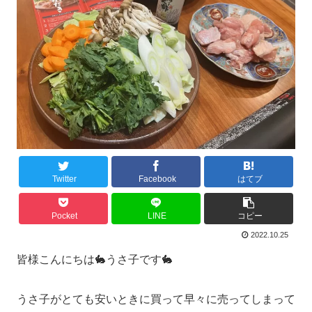
Twitter
Facebook
はてブ
Pocket
LINE
コピー
2022.10.25
皆様こんにちは🐇うさ子です🐇
うさ子がとても安いときに買って早々に売ってしまって