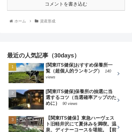
コメントを書き込む
ホーム
資産形成
最近の人気記事（30days）
[関東ITS健保]おすすめ保養所一
覧（超個人的ランキング）
140
views
[関東ITS健保]保養所の抽選に当
選するコツ（当選確率アップのた
めに）
90 views
【関東ITS健保】東急ハーヴェス
ト旧軽井沢にて夏休みを満喫。温
泉、ディナーコースを堪能。【前