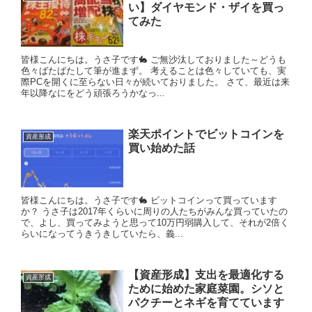
い】ダイヤモンド・ザイを買っ
てみた
皆様こんにちは。うさ子です🐇 ご無沙汰しておりました～どうも
色々ばたばたして筆が進まず。 考えることは色々していても、実
際PCを開くに至らない日々が続いておりました。 さて、最近は来
年以降なにをどう頑張ろうかなっ...
楽天ポイントでビットコインを
資産形成
買い始めた話
皆様こんにちは。うさ子です🐇 ビットコインって買っています
か？ うさ子は2017年くらいに周りの人たちがみんな買っていたの
で、よし、買ってみようと思って10万円弱購入して、それが2倍く
らいになってうきうきしていたら、義...
【資産形成】支出を最適化する
資産形成
ために始めた家庭菜園。シソと
パクチーとネギを育てています