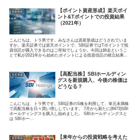
【ポイント資産形成】楽天ポイ
資産形成
ント&Tポイントでの投資結果
（2021年）
こんにちは、トラ男です。みなさんは資産形成はどうされていま
すか。楽天証券では楽天ポイントで、SBI証券ではTポイントで投
資信託が購入できるのはご存知でしょうか。今回は師走というこ
とで私が2021年から始めたポイントによる投資信託の積立結果...
【高配当株】SBIホールディン
資産形成
グスを新規購入、今後の株価は
どうなる？
こんにちは、トラ男です。SBI証券のS株を利用して、単元未満株
で高配当株を日々買い増ししています。 7月から新たに(8473)SBI
ホールディングスを購入し始めました。 SBIホールディングスと
は SBIホー...
【来年からの投資戦略を考えた
資産形成