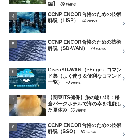
編】
89 views
CCNP ENCOR合格のための技術
解説（LISP）
74 views
CCNP ENCOR合格のための技術
解説（SD-WAN）
74 views
CiscoSD-WAN（cEdge）コマン
ド集（よく使う＆便利なコマンド
一覧）
70 views
【関東ITS健保】旅の思い出：鎌
倉パークホテルで海の幸を堪能し
た夏休み
56 views
CCNP ENCOR合格のための技術
解説（SSO）
50 views