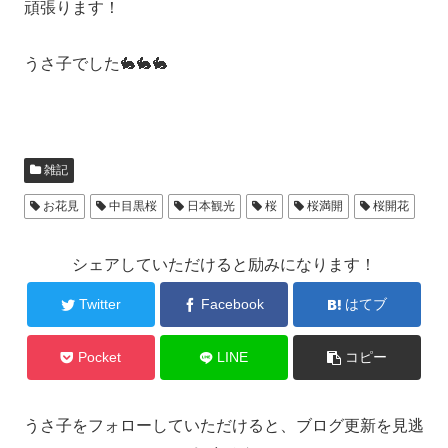
頑張ります！
うさ子でした🐇🐇🐇
雑記
お花見
中目黒桜
日本観光
桜
桜満開
桜開花
シェアしていただけると励みになります！
Twitter
Facebook
はてブ
Pocket
LINE
コピー
うさ子をフォローしていただけると、ブログ更新を見逃