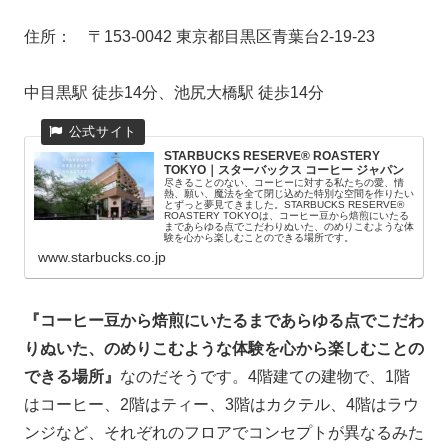
住所： 〒153-0042 東京都目黒区青葉台2-19-23
中目黒駅 徒歩14分、池尻大橋駅 徒歩14分
STARBUCKS RESERVE® ROASTERY
TOKYO｜スターバックス コーヒー ジャパン
尽きることのない、コーヒーに対する私たちの愛、情
熱、願い、魔法を全て閉じ込めた特別な空間を作りたい
とずっと夢見てきました。STARBUCKS RESERVE®
ROASTERY TOKYOは、コーヒー豆から焙煎にいたる
まであらゆる点でこだわりぬいた、のめりこむような体
験を心から楽しむことのできる場所です。
www.starbucks.co.jp
『コーヒー豆から焙煎にいたるまであらゆる点でこだわ
りぬいた、のめりこむような体験を心から楽しむことの
できる場所』
なのだそうです。4階建ての建物で、1階
はコーヒー、2階はティー、3階はカクテル、4階はラウ
ンジなど、それぞれのフロアでコンセプトが異なるみた