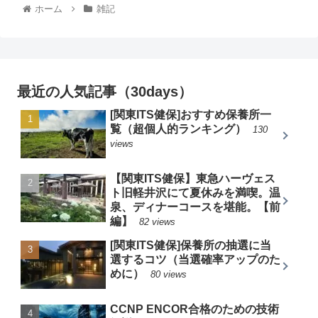
ホーム
雑記
最近の人気記事（30days）
[関東ITS健保]おすすめ保養所一
覧（超個人的ランキング）
130
views
【関東ITS健保】東急ハーヴェス
ト旧軽井沢にて夏休みを満喫。温
泉、ディナーコースを堪能。【前
編】
82 views
[関東ITS健保]保養所の抽選に当
選するコツ（当選確率アップのた
めに）
80 views
CCNP ENCOR合格のための技術