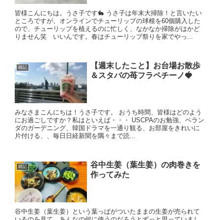
皆様こんにちは。うさ子です🐇 うさ子は年末大掃除！と言いたい
ところですが、オンラインでチューリップの球根を60個購入した
ので、チューリップを植えるのに忙しく、なかなか掃除がはかど
りません笑 いいんです。春はチューリップ祭りを家でやっ...
【週末したこと】お台場お散歩
雑記
＆スタバの苺フラペチーノ🍓
みなさまこんにちは！うさ子です。 おうち時間、皆様はどのよう
にお過ごしですか？私はといえば・・・ USCPAのお勉強、ベラン
ダのガーデニング、韓国ドラマを一通り観る、お部屋をきれいに
片付ける、、毎日日経新聞を隅々まで読...
谷中生姜（葉生姜）の肉巻きを
雑記
作ってみた
谷中生姜（葉生姜）という葉っぱがついたままの生姜が売られて
いるのを見て、あんなの何に使うのだろうとずっと思っていまし