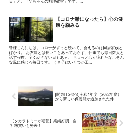
日」と、「父ちゃんの料理教室」です。...
【コロナ鬱になったら】心の健
雑記
康を顧みる
皆様こんにちは。コロナがずっと続いて、会えるのは同居家族と
ばかり。 お友達とは長いことあっておらず、仕事でも毎日数人と
話す程度。全く話さない日もある。 ちょっと心が疲れたな…そん
な風に感じる毎日です。 うさ子はいくつか工...
[関東ITS健保]令和4年度（2022年度）
から新しい保養所が追加された件
【タカラトミーが増配】業績好調、自
社株買いも発表！