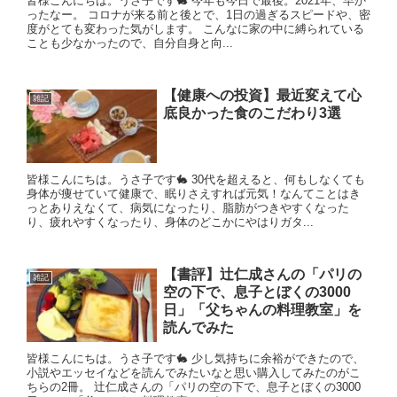
皆様こんにちは。うさ子です🐇 今年も今日で最後。2021年、早か
ったなー。 コロナが来る前と後とで、1日の過ぎるスピードや、密
度がとても変わった気がします。 こんなに家の中に縛られている
ことも少なかったので、自分自身と向...
【健康への投資】最近変えて心
雑記
底良かった食のこだわり3選
皆様こんにちは。うさ子です🐇 30代を超えると、何もしなくても
身体が痩せていて健康で、眠りさえすれば元気！なんてことはき
っとありえなくて、病気になったり、脂肪がつきやすくなった
り、疲れやすくなったり、身体のどこかにやはりガタ...
【書評】辻仁成さんの「パリの
雑記
空の下で、息子とぼくの3000
日」「父ちゃんの料理教室」を
読んでみた
皆様こんにちは。うさ子です🐇 少し気持ちに余裕ができたので、
小説やエッセイなどを読んでみたいなと思い購入してみたのがこ
ちらの2冊。 辻仁成さんの「パリの空の下で、息子とぼくの3000