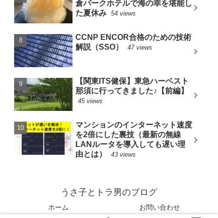
倉パークホテルで海の幸を堪能し
た夏休み
54 views
CCNP ENCOR合格のための技術
解説（SSO）
47 views
【関東ITS健保】東急ハーベスト
那須に行ってきました♪【前編】
45 views
マンションのインターネット速度
を2倍にした裏技（最新の無線
LANルータを導入しても遅い理
由とは）
43 views
うさ子とトラ男のブログ
ホーム
お問い合わせ