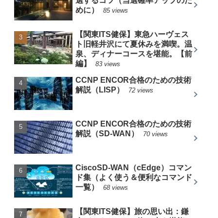
選するコツ（当選確率アップのた
めに）
85 views
【関東ITS健保】東急ハーヴェス
ト旧軽井沢にて夏休みを満喫。温
泉、ディナーコースを堪能。【前
編】
83 views
CCNP ENCOR合格のための技術
解説（LISP）
72 views
CCNP ENCOR合格のための技術
解説（SD-WAN）
70 views
CiscoSD-WAN（cEdge）コマン
ド集（よく使う＆便利なコマンド
一覧）
68 views
【関東ITS健保】旅の思い出：鎌