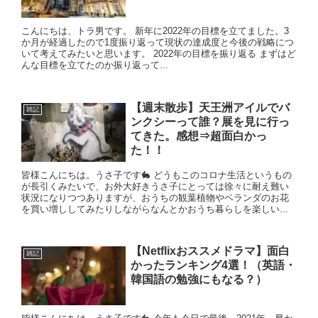
こんにちは、トラ男です。 新年に2022年の目標を立てました。3
か月が経過したので1度振り返って現状の達成度と今後の戦略につ
いて考えてみたいと思います。 2022年の目標を振り返る まずはど
んな目標を立てたのか振り返って...
【週末散歩】天王洲アイルでバ
雑記
ンクシーって誰？展を見に行っ
てきた。感想⇒超面白かっ
た！！
皆様こんにちは。うさ子です🐇 どうもこのコロナ生活というもの
が長引くみたいで、お外大好きうさ子にとっては徐々に耐え難い
状況になりつつありますが、おうちの観葉植物やベランダのお花
を買い増ししてみたりしながらなんとかおうち暮らしを楽しい...
【Netflixおススメドラマ】面白
雑記
かったランキング4選！（英語・
韓国語の勉強にもなる？）