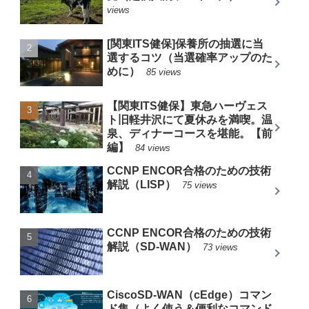
views
[関東ITS健保]保養所の抽選に当
選するコツ（当選確率アップのた
めに）
85 views
【関東ITS健保】東急ハーヴェス
ト旧軽井沢にて夏休みを満喫。温
泉、ディナーコースを堪能。【前
編】
84 views
CCNP ENCOR合格のための技術
解説（LISP）
75 views
CCNP ENCOR合格のための技術
解説（SD-WAN）
73 views
CiscoSD-WAN（cEdge）コマン
ド集（よく使う＆便利なコマンド