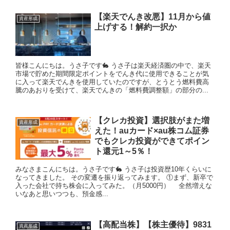
【楽天でんき改悪】11月から値
資産形成
上げする！解約一択か
皆様こんにちは。うさ子です🐇 うさ子は楽天経済圏の中で、楽天
市場で貯めた期間限定ポイントをでんき代に使用できることが気
に入って楽天でんきを使用していたのですが、とうとう燃料費高
騰のあおりを受けて、楽天でんきの「燃料費調整額」の部分の...
【クレカ投資】選択肢がまた増
資産形成
えた！auカード×au株コム証券
でもクレカ投資ができてポイン
ト還元1～5％！
みなさまこんにちは。うさ子です🐇 うさ子は投資歴10年くらいに
なってきました。 その変遷を振り返ってみます。 ①まず、新卒で
入った会社で持ち株会に入ってみた。（月5000円） 全然増えな
いなあと思いつつも、預金感...
【高配当株】【株主優待】9831
資産形成