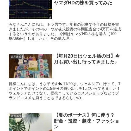
ヤマダHDの株を買ってみた
みなさんこんにちは、トラ男です。年初の記事で今年の目標を書
きましたが、その中の一つが株式投資の年間配当金で4万円を達成
するというのがありました。 今回はヤマダHDの株を購入（100
株/395円）しましたが、その購入理...
【毎月20日はウェル活の日】今
資産形成
月も買い出し行ってきました♪
皆様こんにちは。うさ子です🐇 11/20は、ウェルシアに行って、T
ポイントでポイントの1.5倍分の買い出しをしにいってきました！
ウェルシアだけでなく、提携？しているコスメショップなどでブ
ランドコスメを買うこともできるらしいの...
【夏のボーナス】何に使う？
資産形成
貯金・投資・趣味・ファッショ
ン