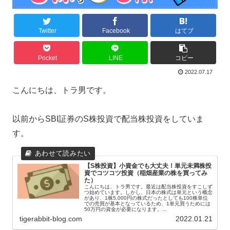
Twitter
Facebook
はてブ
Pocket
LINE
コピー
2022.07.17
こんにちは、トラ男です。
以前からSBI証券のS株投資で配当株投資をしていま
す。
【S株投資】小資金でも大丈夫！単元未満株投
資でコツコツ投資（稲畑産業の株を買ってみ
た）
こんにちは、トラ男です。最近は配当株投資をすこしず
つ始めています。しかし、日本の株式は単元という概念
があり、1株5,000円の株式だったとしても100株単位
での売買が基本となっているため、1単元買うためには
50万円の資金が必要になります。...
tigerabbit-blog.com
2022.01.21