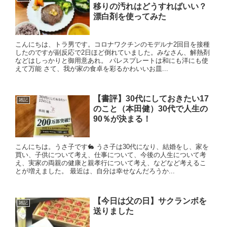
移りの汚れはどうすればいい？
漂白剤を使ってみた
こんにちは、トラ男です。コロナワクチンのモデルナ2回目を接種
したのですが副反応で2日ほど倒れていました。みなさん、解熱剤
などはしっかりと御用意あれ。 パレスプレートは和にも洋にも使
えて万能 さて、我が家の食卓を彩るかわいいお皿...
【書評】30代にしておきたい17
雑記
のこと（本田健）30代で人生の
90％が決まる！
こんにちは。うさ子です🐇 うさ子は30代になり、結婚をし、家を
買い、子供について考え、仕事について、今後の人生について考
え、実家の両親の健康と親孝行について考え、などなど考えるこ
とが増えました。 最近は、自分は幸せなんだろうか...
【今日は父の日】サクランボを
雑記
送りました