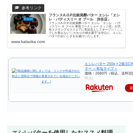
フランスA.O.P.伝統発酵バター エシレ「エシ
レ・パティスリー オ ブール 渋谷店」
フランスA.O.P.伝統発酵バター エシレ「エシレ・パテ
ィスリー オ ブール 東急フードショー エッジ店」が渋
谷スクランブルスクエアに常設店としてオープン！ここ
でしか買えない”こだわりの焼き菓子”を中心に、エシレ
バターのおいしさをお届けいたします。
www.kataoka.com
エシレバター 250g × 2個 EC
ター ＜有塩タイプ＞
価格：2680円（税込、送料別
時点)
エシレバターを使用したおススメ料理