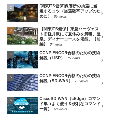
[関東ITS健保]保養所の抽選に当
選するコツ（当選確率アップのた
めに）
85 views
【関東ITS健保】東急ハーヴェス
ト旧軽井沢にて夏休みを満喫。温
泉、ディナーコースを堪能。【前
編】
84 views
CCNP ENCOR合格のための技術
解説（LISP）
75 views
CCNP ENCOR合格のための技術
解説（SD-WAN）
73 views
CiscoSD-WAN（cEdge）コマン
ド集（よく使う＆便利なコマンド
一覧）
68 views