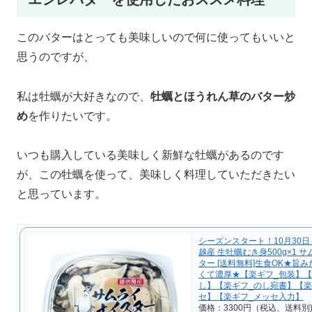
このバターはとっても美味しいので何に使ってもいいと
思うのですが、
私は牡蠣が大好きなので、
牡蠣とほうれん草のバター炒
め
を作りたいです。
いつも購入している美味しく新鮮な牡蠣があるのです
が、この牡蠣を使って、美味しく料理していただきたい
と思っています。
シーズンスタート！10月30日
越産 生牡蠣むき身500g×1 
ター [送料無料]生食OK★旨
くて濃厚★【楽ギフ_包装】【
し】【楽ギフ_のし宛書】【楽
セ】【楽ギフ_メッセ入力】
価格：3300円（税込、送料別