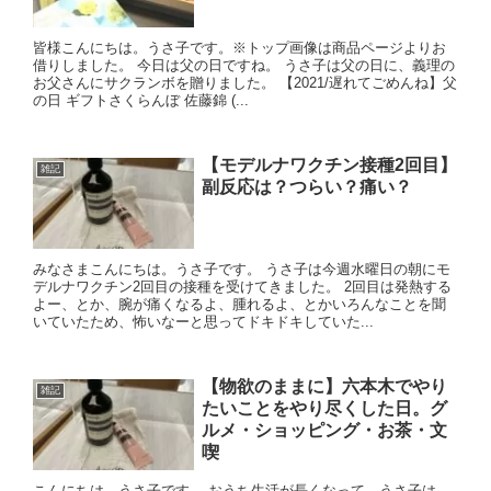
皆様こんにちは。うさ子です。※トップ画像は商品ページよりお
借りしました。 今日は父の日ですね。 うさ子は父の日に、義理の
お父さんにサクランボを贈りました。 【2021/遅れてごめんね】父
の日 ギフトさくらんぼ 佐藤錦 (...
【モデルナワクチン接種2回目】
雑記
副反応は？つらい？痛い？
みなさまこんにちは。うさ子です。 うさ子は今週水曜日の朝にモ
デルナワクチン2回目の接種を受けてきました。 2回目は発熱する
よー、とか、腕が痛くなるよ、腫れるよ、とかいろんなことを聞
いていたため、怖いなーと思ってドキドキしていた...
【物欲のままに】六本木でやり
雑記
たいことをやり尽くした日。グ
ルメ・ショッピング・お茶・文
喫
こんにちは。うさ子です。 おうち生活が長くなって、うさ子は、