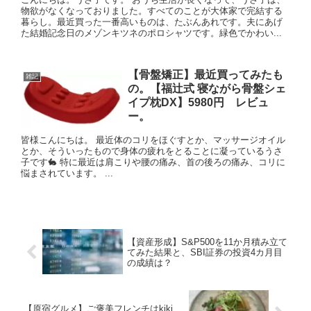
物欲がなくなっておりました。すべてのことが大体家で完結する
暮らし。最近買った一番高いものは、たぶんあれです。夫にあげ
た結婚記念日のメゾンキツネのポロシャツです。緑色でかわい...
【骨盤矯正】最近買ってみたも
雑記
の。【福辻式 寝ながら骨盤シェ
イプ枕DX】5980円 レビュ
ー。
皆様こんにちは。 最近体のコリをほぐすとか、マッサージオイル
とか、そういったもので身体の疲れをとることに凝っているうさ
子です🐇 特に最近は肩こりや腰の痛み、首の後ろの痛み、コリに
悩まされています。 ...
【資産形成】S&P500を11か月積み立て
てみた結果と、SBI証券の投資4カ月目
の成績は？
【原宿グルメ】ご褒美フレンチはkiki