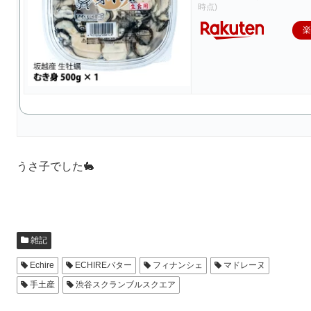
時点)
うさ子でした🐇
雑記
Echire
ECHIREバター
フィナンシェ
マドレーヌ
手土産
渋谷スクランブルスクエア