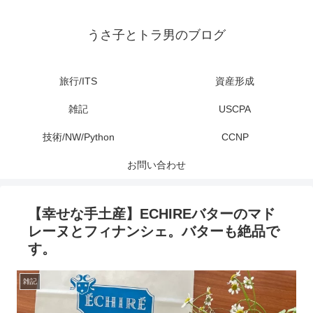
うさ子とトラ男のブログ
旅行/ITS
資産形成
雑記
USCPA
技術/NW/Python
CCNP
お問い合わせ
【幸せな手土産】ECHIREバターのマド
レーヌとフィナンシェ。バターも絶品で
す。
雑記