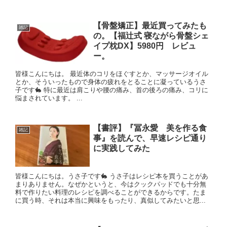
【骨盤矯正】最近買ってみたも
雑記
の。【福辻式 寝ながら骨盤シェ
イプ枕DX】5980円 レビュ
ー。
皆様こんにちは。 最近体のコリをほぐすとか、マッサージオイル
とか、そういったもので身体の疲れをとることに凝っているうさ
子です🐇 特に最近は肩こりや腰の痛み、首の後ろの痛み、コリに
悩まされています。 ...
【書評】『冨永愛 美を作る食
雑記
事』を読んで、早速レシピ通り
に実践してみた
皆様こんにちは。うさ子です🐇 うさ子はレシピ本を買うことがあ
まりありません。なぜかというと、今はクックパッドでも十分無
料で作りたい料理のレシピを調べることができるからです。たま
に買う時、それは本当に興味をもったり、真似してみたいと思...