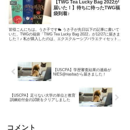
【TWG Tea Lucky Bag 2022が
雑記
届いた！】待ちに待ったTWG福
袋到着♪
皆様こんにちは。うさ子です🐇 うさ子が先日以下の記事に書いて
いた、TWGの福袋「TWG Tea Lucky Bag 2022」が12/27に届きま
した！♪ 私が購入したのは、エクスクルーシブバラエティセット...
【USCPA】学歴審査結果の連絡が
NIES@nasbaから届きました！
【USCPA】足りない大学の単位と教育
訓練給付金の試験をクリアしました
コメント