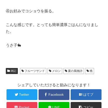
④お好みでコショウを振る。
こんな感じです。とっても簡単濃厚ごはんになりまし
た。
うさ子🐇
雑記
フルーツサンド
メロン
夏の風物詩
桃
シェアしていただけると励みになります！
Twitter
Facebook
はてブ
Pocket
LINE
コピー