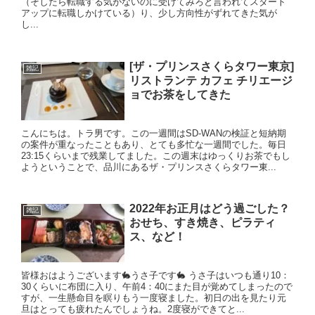
（そしたら転職する気がないのに受けてみろと言われてスタート
アップに転職しかけている）り、少し方向性がずれてきた気が
し...
[ザ・プリンスさくらタワー東京]
雑記
リストランテ カフェ チリエージ
ョでお茶をしてきた
こんにちは。トラ男です。この一週間はSD-WANの検証と短納期
の案件が重なったこともあり、とても多忙な一週間でした。毎日
23:15くらいまで残業してました。この週末はゆっくりお茶でもし
ようということで、品川にあるザ・プリンスさくらタワー東...
2022年お正月はどう過ごした？
雑記
おせち、すき焼き、ピラティ
ス、など！
皆様おはようございます🐇うさ子です🐇 うさ子はいつも通り10：
30くらいに布団に入り、午前4：40にまた目が覚めてしまったので
すが、一生懸命目を瞑りもう一度寝ました。初日の出を見たり元
旦はとっても疲れたんでしょうね。2度寝ができてと...