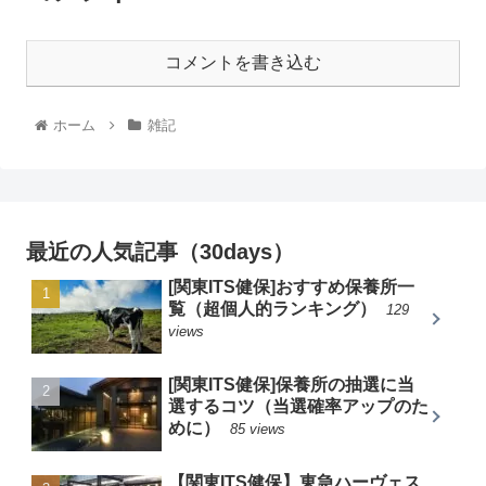
コメントを書き込む
ホーム
雑記
最近の人気記事（30days）
[関東ITS健保]おすすめ保養所一
覧（超個人的ランキング）
129
views
[関東ITS健保]保養所の抽選に当
選するコツ（当選確率アップのた
めに）
85 views
【関東ITS健保】東急ハーヴェス