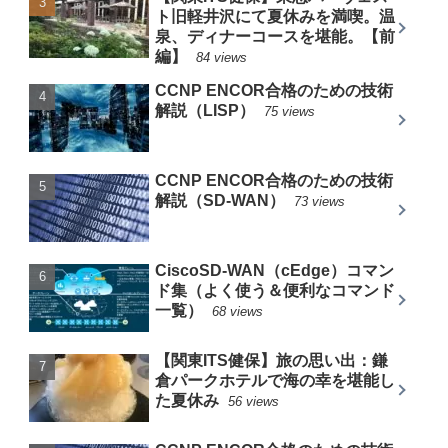
ト旧軽井沢にて夏休みを満喫。温
泉、ディナーコースを堪能。【前
編】
84 views
CCNP ENCOR合格のための技術
解説（LISP）
75 views
CCNP ENCOR合格のための技術
解説（SD-WAN）
73 views
CiscoSD-WAN（cEdge）コマン
ド集（よく使う＆便利なコマンド
一覧）
68 views
【関東ITS健保】旅の思い出：鎌
倉パークホテルで海の幸を堪能し
た夏休み
56 views