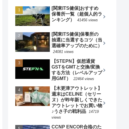
[関東ITS健保]おすすめ
保養所一覧（超個人的ラ
ンキング）
41456 views
[関東ITS健保]保養所の
抽選に当選するコツ（当
選確率アップのために）
24081 views
【STEPN】仮想通貨
GSTをGMTと交換/変換
する方法（レベルアップ
用GMT）
22464 views
【木更津アウトレット】
週末はCELINE（セリー
ヌ）が昨年新しくできた
アウトレットでお買い物
♪うさ子の戦利品
14719
views
CCNP ENCOR合格のた