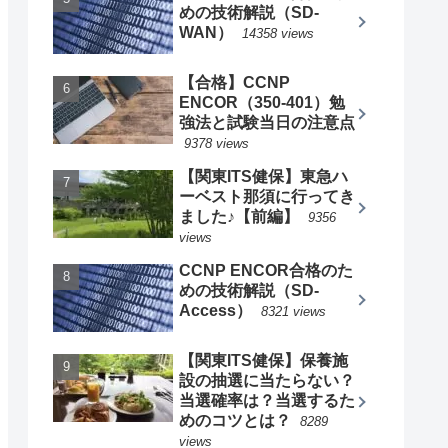
めの技術解説（SD-
WAN）
14358 views
【合格】CCNP
ENCOR（350-401）勉
強法と試験当日の注意点
9378 views
【関東ITS健保】東急ハ
ーベスト那須に行ってき
ました♪【前編】
9356
views
CCNP ENCOR合格のた
めの技術解説（SD-
Access）
8321 views
【関東ITS健保】保養施
設の抽選に当たらない？
当選確率は？当選するた
めのコツとは？
8289
views