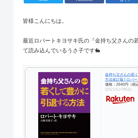
皆様こんにちは。
最近ロバートキヨサキ氏の『金持ち父さんの
て読み込んでいるうさ子です🐇
金持ち父さんの若
方法改訂版 [ ロバー
価格：2640円（税
(2021/11/7時点)