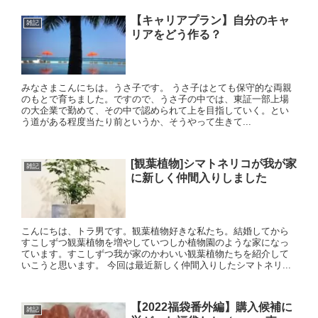
【キャリアプラン】自分のキャ
雑記
リアをどう作る？
みなさまこんにちは。うさ子です。 うさ子はとても保守的な両親
のもとで育ちました。ですので、うさ子の中では、東証一部上場
の大企業で勤めて、その中で認められて上を目指していく。とい
う道がある程度当たり前というか、そうやって生きて...
[観葉植物]シマトネリコが我が家
雑記
に新しく仲間入りしました
こんにちは、トラ男です。観葉植物好きな私たち。結婚してから
すこしずつ観葉植物を増やしていつしか植物園のような家になっ
ています。すこしずつ我が家のかわいい観葉植物たちを紹介して
いこうと思います。 今回は最近新しく仲間入りしたシマトネリ...
【2022福袋番外編】購入候補に
雑記