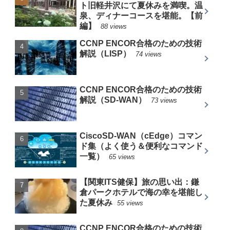
ト旧軽井沢にて夏休みを満喫。温
泉、ディナーコースを堪能。【前
編】
88 views
CCNP ENCOR合格のための技術
解説（LISP）
74 views
CCNP ENCOR合格のための技術
解説（SD-WAN）
73 views
CiscoSD-WAN（cEdge）コマン
ド集（よく使う＆便利なコマンド
一覧）
65 views
【関東ITS健保】旅の思い出：鎌
倉パークホテルで海の幸を堪能し
た夏休み
55 views
CCNP ENCOR合格のための技術