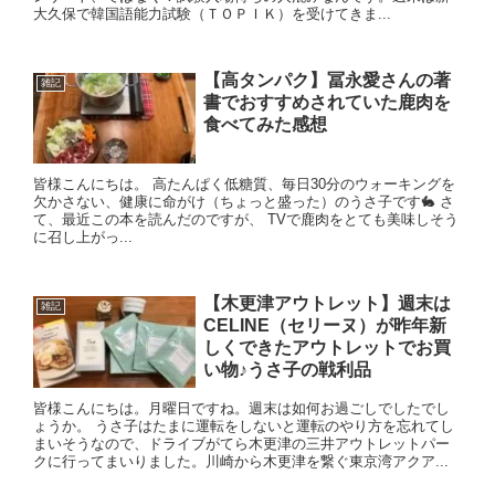
大久保で韓国語能力試験（ＴＯＰＩＫ）を受けてきま...
【高タンパク】冨永愛さんの著
雑記
書でおすすめされていた鹿肉を
食べてみた感想
皆様こんにちは。 高たんぱく低糖質、毎日30分のウォーキングを
欠かさない、健康に命がけ（ちょっと盛った）のうさ子です🐇 さ
て、最近この本を読んだのですが、 TVで鹿肉をとても美味しそう
に召し上がっ...
【木更津アウトレット】週末は
雑記
CELINE（セリーヌ）が昨年新
しくできたアウトレットでお買
い物♪うさ子の戦利品
皆様こんにちは。月曜日ですね。週末は如何お過ごしでしたでし
ょうか。 うさ子はたまに運転をしないと運転のやり方を忘れてし
まいそうなので、ドライブがてら木更津の三井アウトレットパー
クに行ってまいりました。川崎から木更津を繋ぐ東京湾アクア...