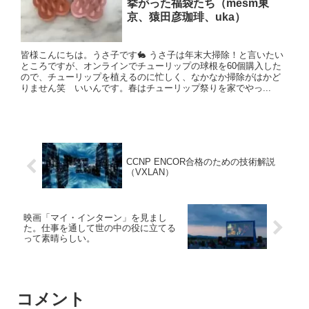
挙がった福袋たち（mesm東
京、猿田彦珈琲、uka）
皆様こんにちは。うさ子です🐇 うさ子は年末大掃除！と言いたい
ところですが、オンラインでチューリップの球根を60個購入した
ので、チューリップを植えるのに忙しく、なかなか掃除がはかど
りません笑 いいんです。春はチューリップ祭りを家でやっ...
CCNP ENCOR合格のための技術解説
（VXLAN）
映画「マイ・インターン」を見まし
た。仕事を通して世の中の役に立てる
って素晴らしい。
コメント