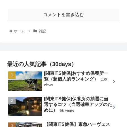
コメントを書き込む
ホーム
雑記
最近の人気記事（30days）
[関東ITS健保]おすすめ保養所一
覧（超個人的ランキング）
138
views
[関東ITS健保]保養所の抽選に当
選するコツ（当選確率アップのた
めに）
90 views
【関東ITS健保】東急ハーヴェス